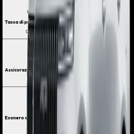
02
Bollo incluso
Tassa di proprietà del veicolo
Dettagli inclusi
03
Copertura RCA
Assicurazione RCA e copertura in caso di infortunio
Dettagli inclusi
04
Protezione danni
Esonero da responsabilità per incendio, furto e danni
Dettagli inclusi