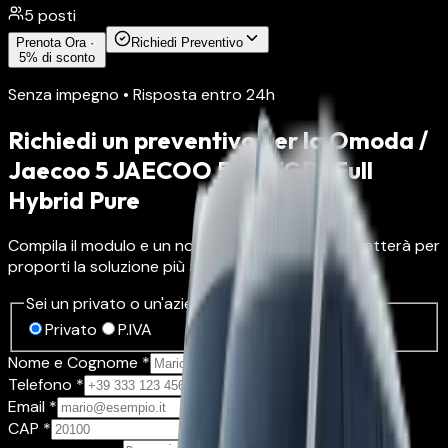
5
posti
Prenota Ora ·
Richiedi Preventivo
5% di sconto
Senza impegno • Risposta entro 24h
Richiedi un preventivo per la
Omoda /
Jaecoo 5 JAECOO 5 1.5 TGDI Full
Hybrid Pure
Compila il modulo e un nostro consulente ti contatterà per
proporti la soluzione più adatta.
Sei un privato o un'azienda? *
Privato
P.IVA
Nome e Cognome *
Telefono *
Email *
CAP *