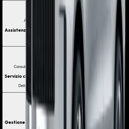
05
Assistenza 24/7
Assistenza stradale 24h su 24
Dettagli inclusi
06
Consulente dedicato
Servizio clienti dedicato
Dettagli inclusi
07
Zero burocrazia
Gestione delle pratiche amministrative