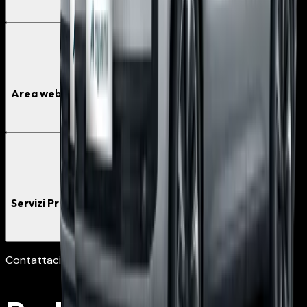
Dettagli inclusi
08
Dashboard digitale
Area web dedicata alla gestione dei veicoli
Dettagli inclusi
09
Esperienza Premium
Servizi Premium e Vantaggi Esclusivi
Dettagli inclusi
Contattaci