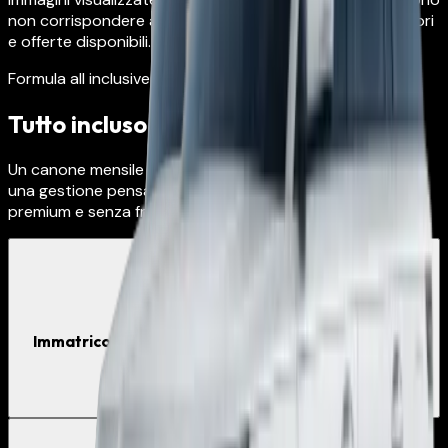
non corrispondere a versioni, allestimenti, colori, accessori
e offerte disponibili.
Formula all inclusive
Tutto incluso. Zero pensieri.
Un canone mensile chiaro, servizi essenziali già integrati e
una gestione pensata per rendere il noleggio più fluido,
premium e senza frizioni.
01
Pronto alla consegna
Immatricolazione, messa su strada e consegna del
veicolo
Dettagli inclusi