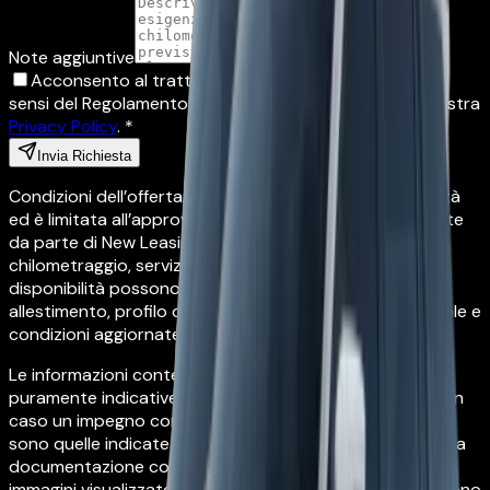
Note aggiuntive
Acconsento al trattamento dei miei dati personali ai
sensi del Regolamento UE 2016/679 (GDPR). Leggi la nostra
Privacy Policy
. *
Invia Richiesta
Condizioni dell’offerta: l’offerta è soggetta a disponibilità
ed è limitata all’approvazione dell’affidamento del Cliente
da parte di New Leasing. Canoni, anticipo, durata,
chilometraggio, servizi inclusi, tempi di consegna e
disponibilità possono variare in base a veicolo,
allestimento, profilo del richiedente, partner contrattuale e
condizioni aggiornate al momento del preventivo.
Le informazioni contenute in questa pagina sono
puramente indicative e non possono costituire in nessun
caso un impegno contrattuale. Le condizioni definitive
sono quelle indicate nel preventivo personalizzato e nella
documentazione contrattuale prima della firma. Le
immagini visualizzate sono puramente indicative e possono