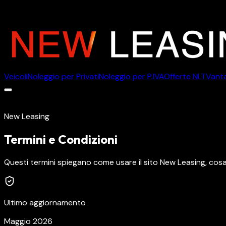
Veicoli
Noleggio per Privati
Noleggio per P.IVA
Offerte NLT
Vanta
Veicoli
Noleggio per Privati
Noleggio per P.IVA
Offerte NLT
Vanta
New Leasing
Termini e Condizioni
Questi termini spiegano come usare il sito New Leasing, cosa
Ultimo aggiornamento
Maggio 2026