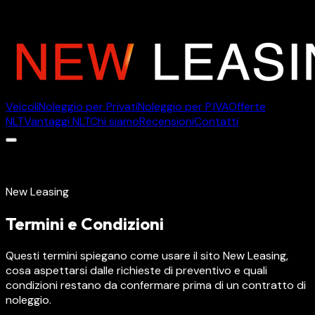
Veicoli
Noleggio per Privati
Noleggio per P.IVA
Offerte
NLT
Vantaggi NLT
Chi siamo
Recensioni
Contatti
Veicoli
Noleggio per Privati
Noleggio per P.IVA
Offerte
NLT
Vantaggi NLT
Chi siamo
Recensioni
Contatti
New Leasing
Termini e Condizioni
Questi termini spiegano come usare il sito New Leasing,
cosa aspettarsi dalle richieste di preventivo e quali
condizioni restano da confermare prima di un contratto di
noleggio.